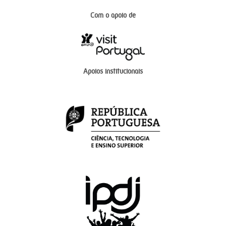
Com o apoio de
Apoios institucionais