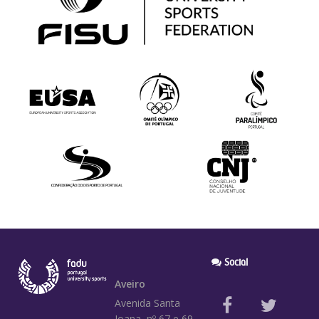
Social
Aveiro
Avenida Santa
Joana, nº 67 e 69