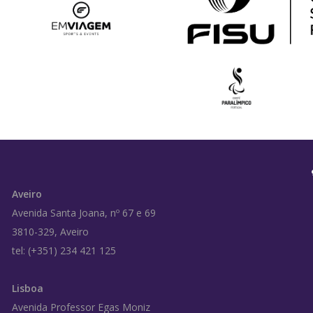
Aveiro
Avenida Santa Joana, nº 67 e 69
3810-329, Aveiro
tel: (+351) 234 421 125
Lisboa
Avenida Professor Egas Moniz