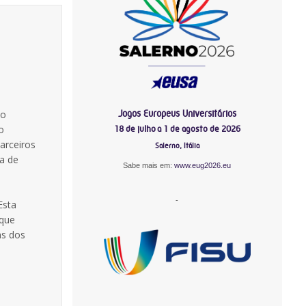
Jogos Europeus Universitários
lo
o
18 de julho a 1 de agosto de 2026
arceiros
Salerno, Itália
a de
Sabe mais em:
www.eug2026.eu
-
Esta
 que
ns dos
-