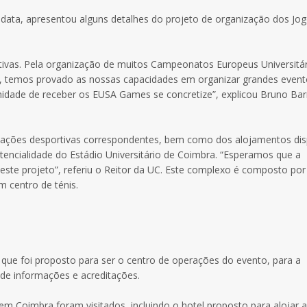
data, apresentou alguns detalhes do projeto de organização dos Jo
as. Pela organização de muitos Campeonatos Europeus Universitár
, temos provado as nossas capacidades em organizar grandes event
dade de receber os EUSA Games se concretize”, explicou Bruno Bar
alações desportivas correspondentes, bem como dos alojamentos dis
tencialidade do Estádio Universitário de Coimbra. “Esperamos que a
deste projeto”, referiu o Reitor da UC. Este complexo é composto por
 centro de ténis.
que foi proposto para ser o centro de operações do evento, para a
de informações e acreditações.
 em Coimbra foram visitados, incluindo o hotel proposto para alojar 