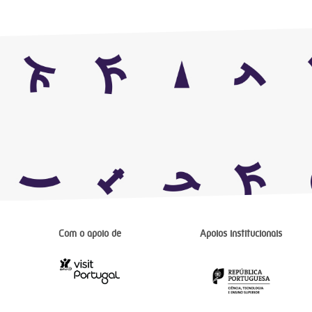
Com o apoio de
Apoios institucionais