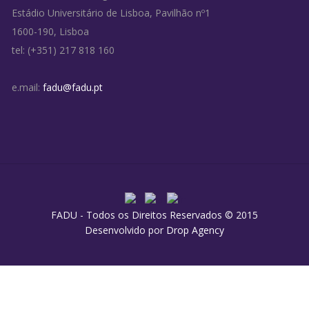
Estádio Universitário de Lisboa, Pavilhão nº1
1600-190, Lisboa
tel: (+351) 217 818 160
e.mail:
fadu@fadu.pt
FADU - Todos os Direitos Reservados © 2015
Desenvolvido por
Drop Agency