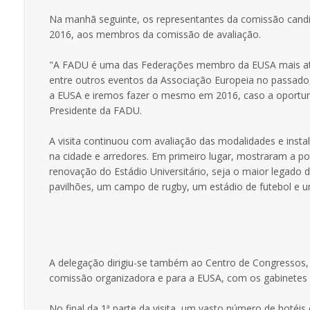
Na manhã seguinte, os representantes da comissão candi
2016, aos membros da comissão de avaliação.
"A FADU é uma das Federações membro da EUSA mais ativ
entre outros eventos da Associação Europeia no passado
a EUSA e iremos fazer o mesmo em 2016, caso a oportuni
Presidente da FADU.
A visita continuou com avaliação das modalidades e inst
na cidade e arredores. Em primeiro lugar, mostraram a po
renovação do Estádio Universitário, seja o maior legado 
pavilhões, um campo de rugby, um estádio de futebol e um
A delegação dirigiu-se também ao Centro de Congressos, 
comissão organizadora e para a EUSA, com os gabinetes 
No final da 1ª parte da visita, um vasto número de hotéis