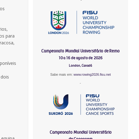
gos
ios,
os para
racosa,
Campeonato Mundial Universitário de Remo
10 a 16 de agosto de 2026
poníveis
London, Canadá
Sabe mais em:
www.rowing2026.fisu.net
 dois
-
Campeonato Mundial Universitário
a equipa
de Canoagem