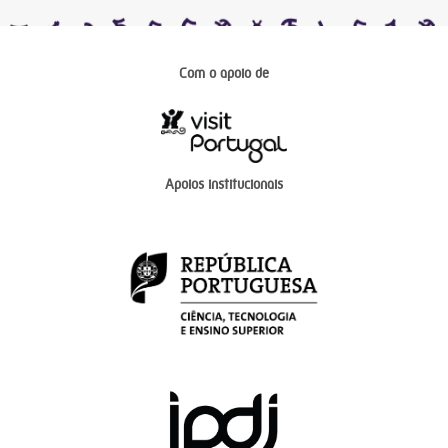
Com o apoio de
Apoios institucionais