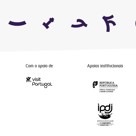
Com o apoio de
Apoios institucionais