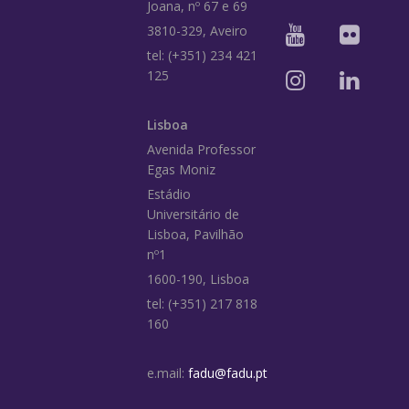
Joana, nº 67 e 69
3810-329, Aveiro
tel: (+351) 234 421
125
Lisboa
Avenida Professor
Egas Moniz
Estádio
Universitário de
Lisboa, Pavilhão
nº1
1600-190, Lisboa
tel: (+351) 217 818
160
e.mail:
fadu@fadu.pt