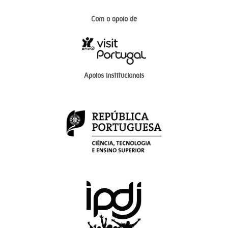
Com o apoio de
Apoios institucionais