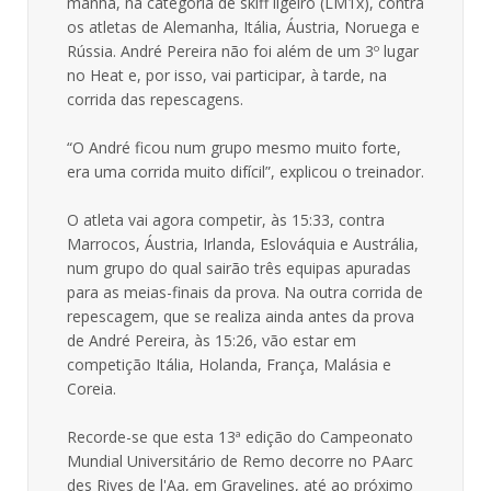
manhã, na categoria de skiff ligeiro (LM1x), contra
os atletas de Alemanha, Itália, Áustria, Noruega e
Rússia. André Pereira não foi além de um 3º lugar
no Heat e, por isso, vai participar, à tarde, na
corrida das repescagens.
“O André ficou num grupo mesmo muito forte,
era uma corrida muito difícil”, explicou o treinador.
O atleta vai agora competir, às 15:33, contra
Marrocos, Áustria, Irlanda, Eslováquia e Austrália,
num grupo do qual sairão três equipas apuradas
para as meias-finais da prova. Na outra corrida de
repescagem, que se realiza ainda antes da prova
de André Pereira, às 15:26, vão estar em
competição Itália, Holanda, França, Malásia e
Coreia.
Recorde-se que esta 13ª edição do Campeonato
Mundial Universitário de Remo decorre no PAarc
des Rives de l'Aa, em Gravelines, até ao próximo