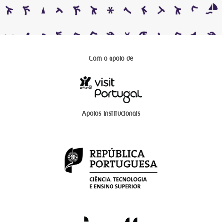
Com o apoio de
Apoios institucionais