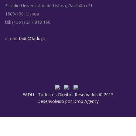
Estádio Universitário de Lisboa, Pavilhão nº1
1600-190, Lisboa
tel: (+351) 217 818 160
e.mail:
fadu@fadu.pt
FADU - Todos os Direitos Reservados © 2015
Desenvolvido por
Drop Agency