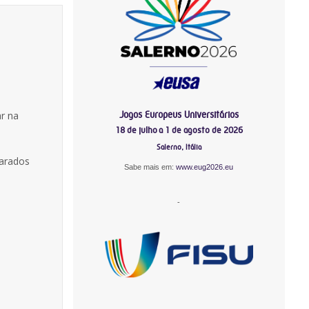
Jogos Europeus Universitários
r na
18 de julho a 1 de agosto de 2026
Salerno, Itália
carados
Sabe mais em:
www.eug2026.eu
-
-