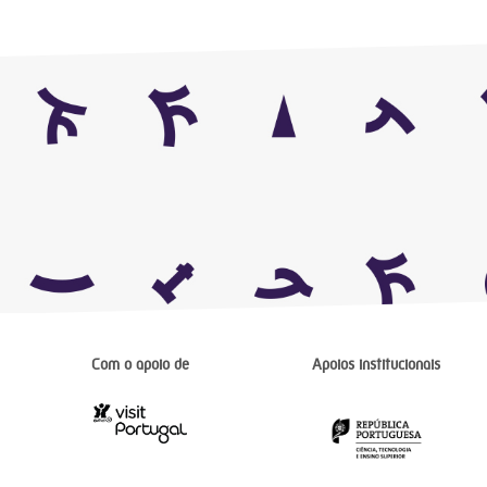
Com o apoio de
Apoios institucionais