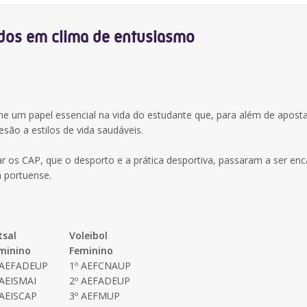
os em clima de entusiasmo
 um papel essencial na vida do estudante que, para além de aposta
são a estilos de vida saudáveis.
 os CAP, que o desporto e a prática desportiva, passaram a ser en
a portuense.
tsal
Voleibol
minino
Feminino
 AEFADEUP
1º AEFCNAUP
 AEISMAI
2º AEFADEUP
 AEISCAP
3º AEFMUP