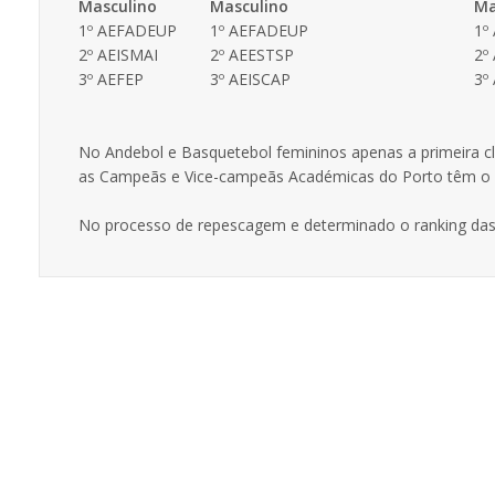
Masculino
Masculino
Ma
1º AEFADEUP
1º AEFADEUP
1º
2º AEISMAI
2º AEESTSP
2º
3º AEFEP
3º AEISCAP
3º
No Andebol e Basquetebol femininos apenas a primeira cla
as Campeãs e Vice-campeãs Académicas do Porto têm o p
No processo de repescagem e determinado o ranking das e