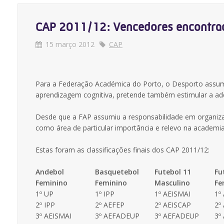
CAP 2011/12: Vencedores encontrad
15 março 2012
CAP
Para a Federação Académica do Porto, o Desporto assume
aprendizagem cognitiva, pretende também estimular a ade
Desde que a FAP assumiu a responsabilidade em organizar
como área de particular importância e relevo na academi
Estas foram as classificações finais dos CAP 2011/12:
Andebol
Basquetebol
Futebol 11
Fu
Feminino
Feminino
Masculino
Fe
1º UP
1º IPP
1º AEISMAI
1º
2º IPP
2º AEFEP
2º AEISCAP
2º
3º AEISMAI
3º AEFADEUP
3º AEFADEUP
3º