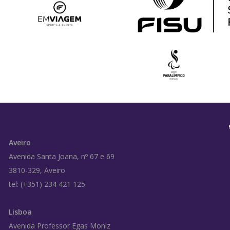
Aveiro
Avenida Santa Joana, nº 67 e 69
3810-329, Aveiro
tel: (+351) 234 421 125
Lisboa
Avenida Professor Egas Moniz