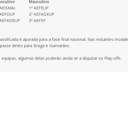
sculino
Masculino
 AEISMAI
1º AEFEUP
 AEFDUP
2º AEFADEUP
 AEFADEUP
3º AEFEP
ssificada é apurada para a fase final nacional. Nas restantes modal
asse direto para Braga e Guimarães.
quipas, algumas delas poderão ainda vir a disputar os Play-offs.