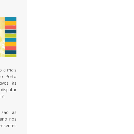
o a mais
o Porto
ivos às
disputar
17.
l são as
 ano nos
resentes