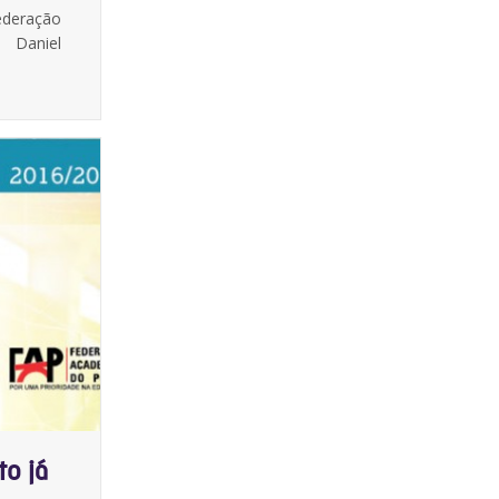
ederação
 Daniel
o já