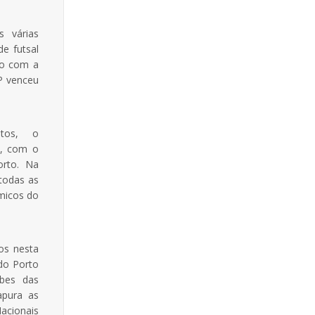
 várias
e futsal
no com a
P venceu
itos, o
7, com o
orto. Na
todas as
micos do
os nesta
do Porto
ubes das
apura as
cionais