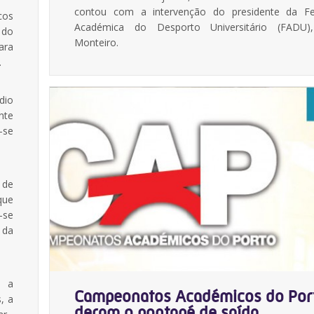
contou com a intervenção do presidente da F
cos
Académica do Desporto Universitário (FADU),
 do
Monteiro.
ara
.
dio
nte
-se
 de
que
-se
 da
o a
Campeonatos Académicos do Port
, a
deram o pontapé de saída