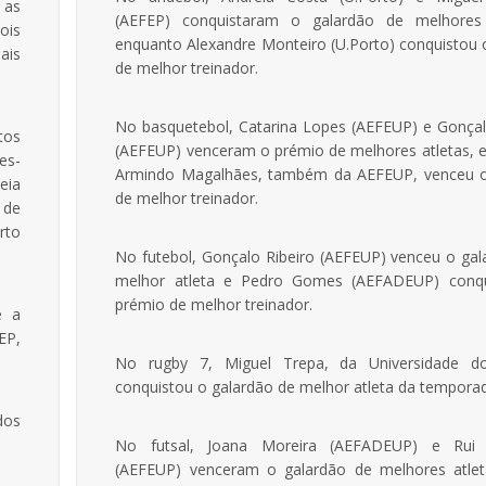
 as
(AEFEP) conquistaram o galardão de melhores 
ois
enquanto Alexandre Monteiro (U.Porto) conquistou 
ais
de melhor treinador.
No basquetebol, Catarina Lopes (AEFEUP) e Gonçal
tos
(AEFEUP) venceram o prémio de melhores atletas, 
es-
Armindo Magalhães, também da AEFEUP, venceu 
eia
de melhor treinador.
 de
rto
No futebol, Gonçalo Ribeiro (AEFEUP) venceu o gal
melhor atleta e Pedro Gomes (AEFADEUP) conq
prémio de melhor treinador.
e a
EP,
No rugby 7, Miguel Trepa, da Universidade d
conquistou o galardão de melhor atleta da tempora
dos
No futsal, Joana Moreira (AEFADEUP) e Rui C
(AEFEUP) venceram o galardão de melhores atle