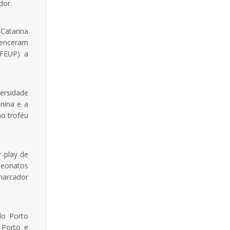
dor.
Catarina
venceram
EFEUP) a
versidade
nina e a
o troféu
r-play de
eonatos
marcador
do Porto
 Porto e