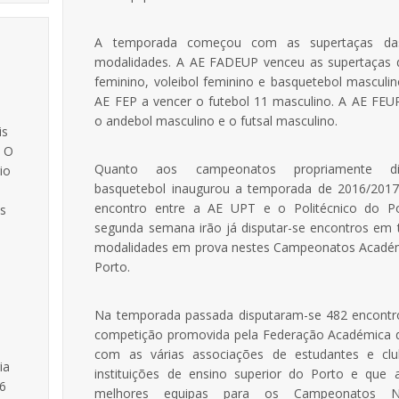
A temporada começou com as supertaças das
modalidades. A AE FADEUP venceu as supertaças d
feminino, voleibol feminino e basquetebol masculi
AE FEP a vencer o futebol 11 masculino. A AE FEU
o andebol masculino e o futsal masculino.
is
. O
Quanto aos campeonatos propriamente d
io
basquetebol inaugurou a temporada de 2016/201
encontro entre a AE UPT e o Politécnico do P
s
segunda semana irão já disputar-se encontros em 
modalidades em prova nestes Campeonatos Acadé
Porto.
Na temporada passada disputaram-se 482 encontr
competição promovida pela Federação Académica 
com as várias associações de estudantes e cl
ia
instituições de ensino superior do Porto e que 
 6
melhores equipas para os Campeonatos Na