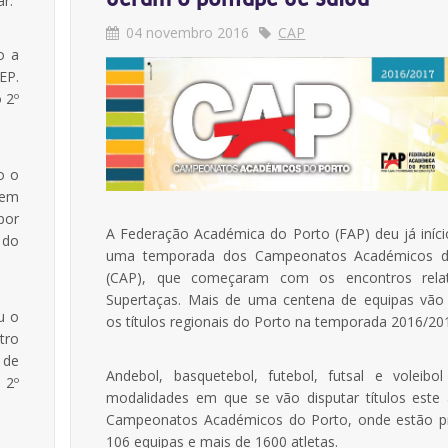
r.
04 novembro 2016
CAP
o a
EP.
 2º
o o
 em
por
A Federação Académica do Porto (FAP) deu já iníci
 do
uma temporada dos Campeonatos Académicos d
(CAP), que começaram com os encontros relat
Supertaças. Mais de uma centena de equipas vão 
u o
os títulos regionais do Porto na temporada 2016/20
tro
 de
Andebol, basquetebol, futebol, futsal e voleibo
 2º
modalidades em que se vão disputar títulos este
Campeonatos Académicos do Porto, onde estão p
106 equipas e mais de 1600 atletas.