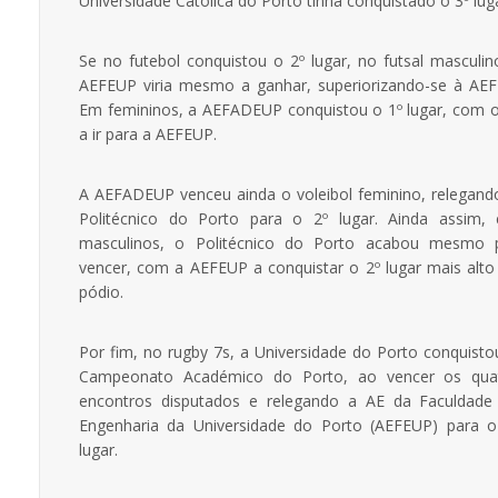
Universidade Católica do Porto tinha conquistado o 3º luga
Se no futebol conquistou o 2º lugar, no futsal masculin
AEFEUP viria mesmo a ganhar, superiorizando-se à AEF
Em femininos, a AEFADEUP conquistou o 1º lugar, com o
a ir para a AEFEUP.
A AEFADEUP venceu ainda o voleibol feminino, relegand
Politécnico do Porto para o 2º lugar. Ainda assim,
masculinos, o Politécnico do Porto acabou mesmo 
vencer, com a AEFEUP a conquistar o 2º lugar mais alto
pódio.
Por fim, no rugby 7s, a Universidade do Porto conquisto
Campeonato Académico do Porto, ao vencer os qua
encontros disputados e relegando a AE da Faculdade
Engenharia da Universidade do Porto (AEFEUP) para o
lugar.