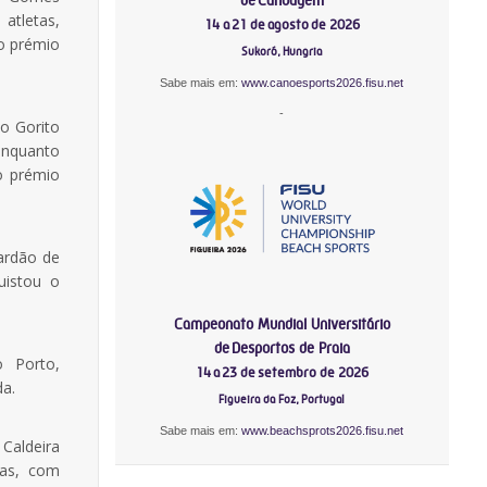
atletas,
14 a 21 de agosto de 2026
o prémio
Sukoró, Hungria
Sabe mais em:
www.canoesports2026.fisu.net
-
o Gorito
enquanto
o prémio
ardão de
uistou o
Campeonato Mundial Universitário
de Desportos de Praia
o Porto,
14 a 23 de setembro de 2026
da.
Figueira da Foz, Portugal
Sabe mais em:
www.beachsprots2026.fisu.net
aldeira
tas, com