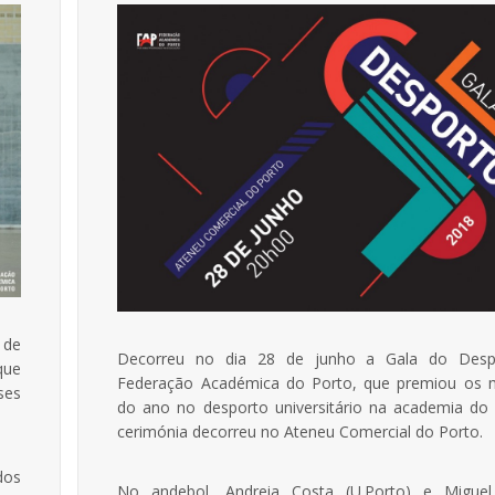
 de
Decorreu no dia 28 de junho a Gala do Desp
que
Federação Académica do Porto, que premiou os 
ses
do ano no desporto universitário na academia do 
cerimónia decorreu no Ateneu Comercial do Porto.
dos
No andebol, Andreia Costa (U.Porto) e Migue