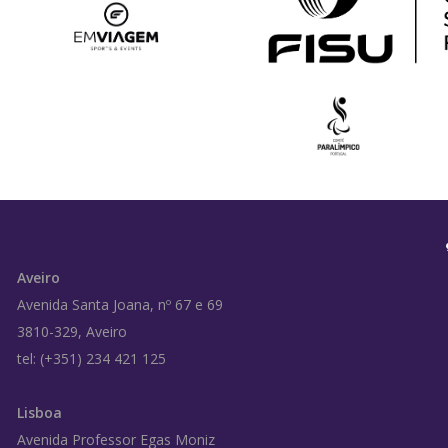
Aveiro
Avenida Santa Joana, nº 67 e 69
3810-329, Aveiro
tel: (+351) 234 421 125
Lisboa
Avenida Professor Egas Moniz