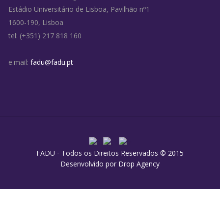
Estádio Universitário de Lisboa, Pavilhão nº1
1600-190, Lisboa
tel: (+351) 217 818 160
e.mail:
fadu@fadu.pt
FADU - Todos os Direitos Reservados © 2015
Desenvolvido por
Drop Agency