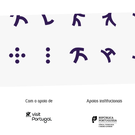
Com o apoio de
Apoios institucionais