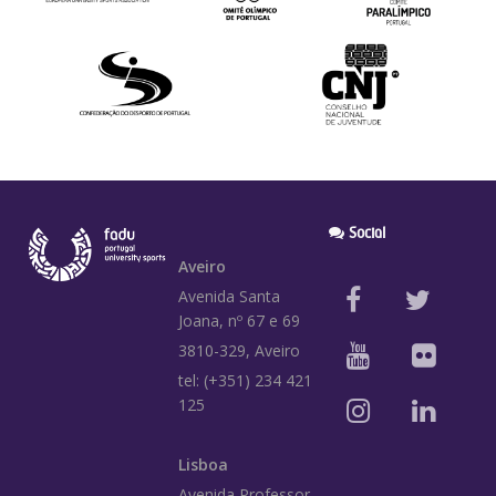
Social
Aveiro
Avenida Santa
Joana, nº 67 e 69
3810-329, Aveiro
tel: (+351) 234 421
125
Lisboa
Avenida Professor