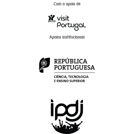
Com o apoio de
Apoios institucionais