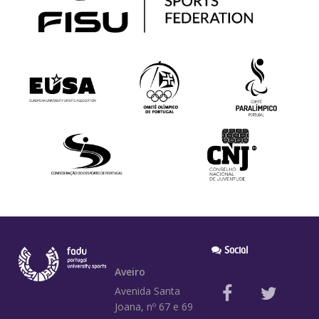
Social
Aveiro
Avenida Santa
Joana, nº 67 e 69