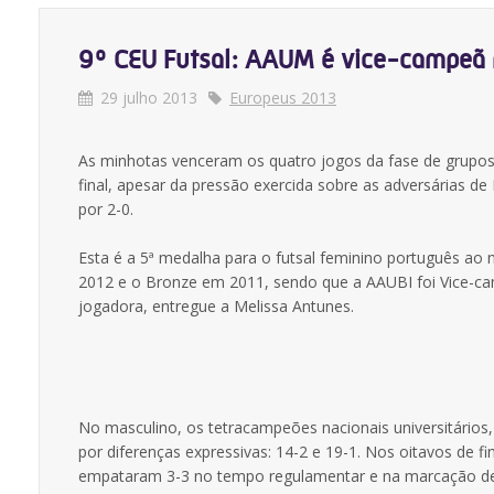
9º CEU Futsal: AAUM é vice-campeã 
29 julho 2013
Europeus 2013
As minhotas venceram os quatro jogos da fase de grupos e 
final, apesar da pressão exercida sobre as adversárias 
por 2-0.
Esta é a 5ª medalha para o futsal feminino português ao 
2012 e o Bronze em 2011, sendo que a AAUBI foi Vice-c
jogadora, entregue a Melissa Antunes.
No masculino, os tetracampeões nacionais universitári
por diferenças expressivas: 14-2 e 19-1. Nos oitavos de fi
empataram 3-3 no tempo regulamentar e na marcação de 