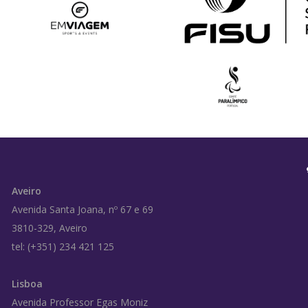
Aveiro
Avenida Santa Joana, nº 67 e 69
3810-329, Aveiro
tel: (+351) 234 421 125
Lisboa
Avenida Professor Egas Moniz