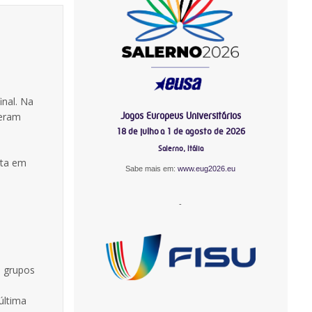
inal. Na
Jogos Europeus Universitários
deram
18 de julho a 1 de agosto de 2026
Salerno, Itália
ata em
Sabe mais em:
www.eug2026.eu
-
e grupos
última
-