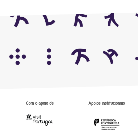
Com o apoio de
Apoios institucionais