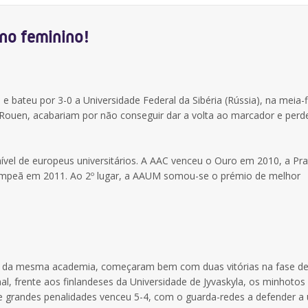
no feminino!
bateu por 3-0 a Universidade Federal da Sibéria (Rússia), na meia-f
de Rouen, acabariam por não conseguir dar a volta ao marcador e per
nível de europeus universitários. A AAC venceu o Ouro em 2010, a Pr
ampeã em 2011. Ao 2º lugar, a AAUM somou-se o prémio de melhor
os, da mesma academia, começaram bem com duas vitórias na fase d
nal, frente aos finlandeses da Universidade de Jyvaskyla, os minhotos
grandes penalidades venceu 5-4, com o guarda-redes a defender a 