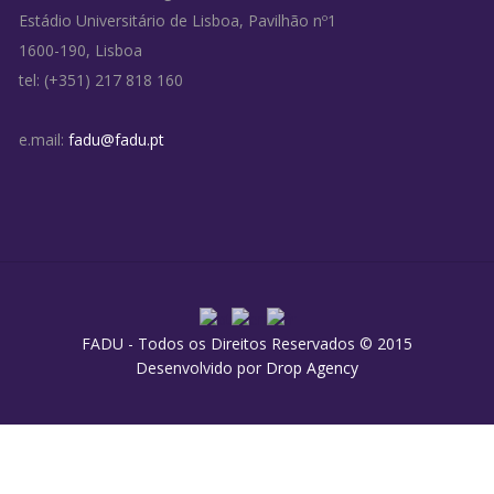
Estádio Universitário de Lisboa, Pavilhão nº1
1600-190, Lisboa
tel: (+351) 217 818 160
e.mail:
fadu@fadu.pt
FADU - Todos os Direitos Reservados © 2015
Desenvolvido por
Drop Agency