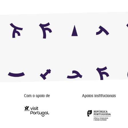
Com o apoio de
Apoios institucionais