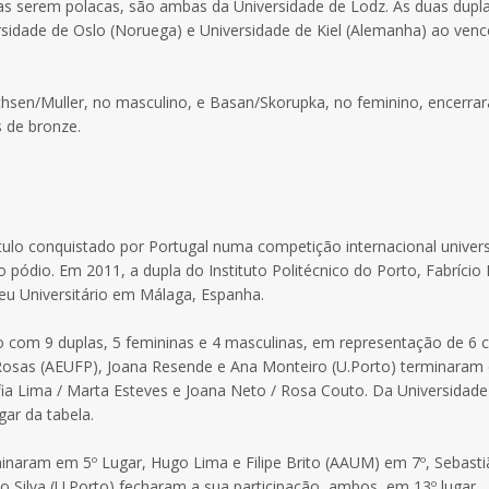
stas serem polacas, são ambas da Universidade de Lodz. As duas dupla
rsidade de Oslo (Noruega) e Universidade de Kiel (Alemanha) ao ven
ichsen/Muller, no masculino, e Basan/Skorupka, no feminino, encerra
 de bronze.
tulo conquistado por Portugal numa competição internacional univers
pódio. Em 2011, a dupla do Instituto Politécnico do Porto, Fabrício
eu Universitário em Málaga, Espanha.
do com 9 duplas, 5 femininas e 4 masculinas, em representação de 6 
na Rosas (AEUFP), Joana Resende e Ana Monteiro (U.Porto) terminaram
fia Lima / Marta Esteves e Joana Neto / Rosa Couto. Da Universidade
gar da tabela.
erminaram em 5º Lugar, Hugo Lima e Filipe Brito (AAUM) em 7º, Sebasti
 Silva (U.Porto) fecharam a sua participação, ambos, em 13º lugar.