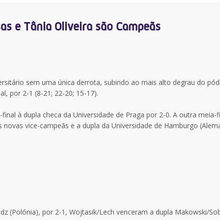
sas e Tânia Oliveira são Campeãs
ersitário sem uma única derrota, subindo ao mais alto degrau do pód
l, por 2-1 (8-21; 22-20; 15-17).
final à dupla checa da Universidade de Praga por 2-0. A outra meia-fi
s novas vice-campeãs e a dupla da Universidade de Hamburgo (Alem
Lodz (Polónia), por 2-1, Wojtasik/Lech venceram a dupla Makowski/So