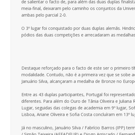
de salientar o facto de, para além das duas duplas finali
meia-final, deixaram pelo caminho os conjuntos da Unive
ambas pelo parcial 2-0.
O 3º lugar foi conquistado por duas duplas alemãs. Hindr
pódios das duas competições e arrecadaram as medalhas
Destaque reforçado para o facto de este ser o primeiro tí
modalidade. Contudo, não é a primeira vez que se sobe ao 
Januário Silva, alcançaram a medalha de Bronze no Europ
Entre as 43 duplas participantes, Portugal foi representa
diferentes. Para além do Ouro de Tânia Oliveira e Julia
Lugar, seguidas das colegas de academia em 9º lugar, So
Lisboa, Ariane Oliveira e Sofia Costa concluíram em 13º lu
Já no masculino, Januário Silva / Fabrício Barros (IPP) t
/ Simão Teixeira (AEFADEUP) e Diogo Arriscado / Fernando