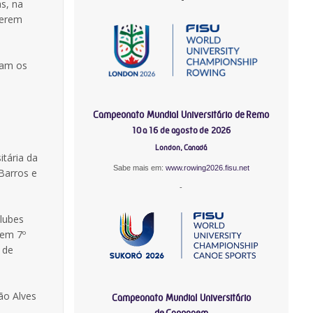
s, na
cerem
ram os
Campeonato Mundial Universitário de Remo
10 a 16 de agosto de 2026
London, Canadá
itária da
Sabe mais em:
www.rowing2026.fisu.net
 Barros e
-
clubes
 em 7º
 de
ão Alves
Campeonato Mundial Universitário
de Canoagem