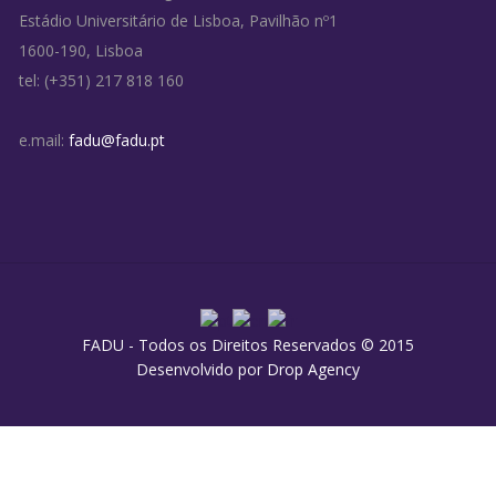
Estádio Universitário de Lisboa, Pavilhão nº1
1600-190, Lisboa
tel: (+351) 217 818 160
e.mail:
fadu@fadu.pt
FADU - Todos os Direitos Reservados © 2015
Desenvolvido por
Drop Agency