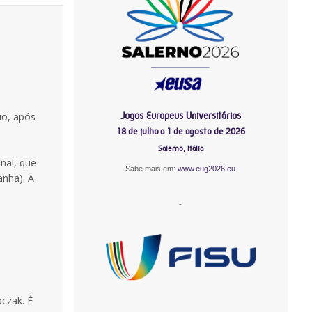
Jogos Europeus Universitários
io, após
18 de julho a 1 de agosto de 2026
Salerno, Itália
nal, que
Sabe mais em:
www.eug2026.eu
anha). A
-
bczak. É
-