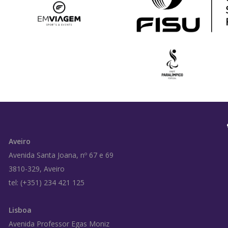
Aveiro
Avenida Santa Joana, nº 67 e 69
3810-329, Aveiro
tel: (+351) 234 421 125
Lisboa
Avenida Professor Egas Moniz