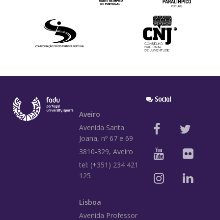
Social
Aveiro
Avenida Santa
Joana, nº 67 e 69
3810-329, Aveiro
tel: (+351) 234 421
125
Lisboa
Avenida Professor