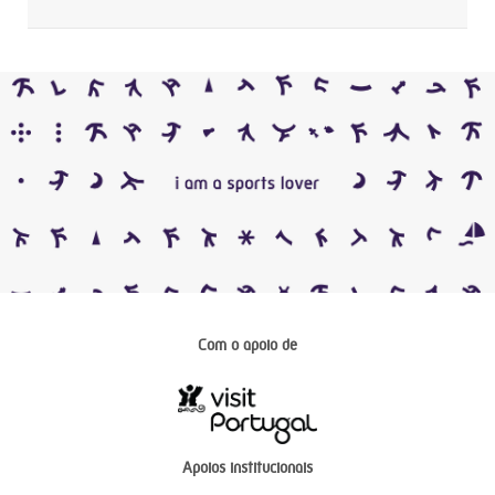
Com o apoio de
Apoios institucionais