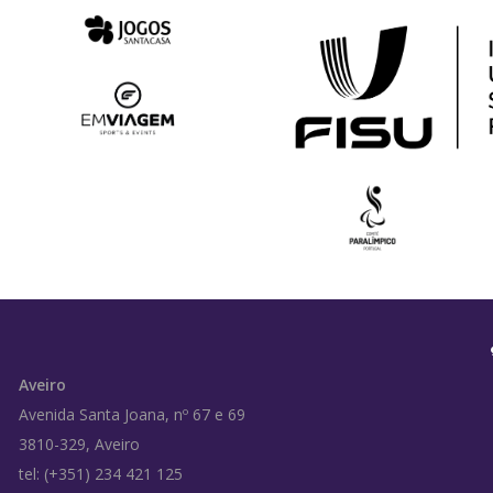
Aveiro
Avenida Santa Joana, nº 67 e 69
3810-329, Aveiro
tel: (+351) 234 421 125