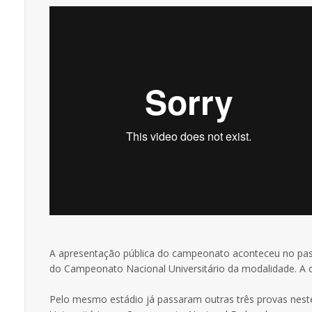
A apresentação pública do campeonato aconteceu no passa
do Campeonato Nacional Universitário da modalidade. A ce
Pelo mesmo estádio já passaram outras três provas nest