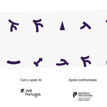
Com o apoio de
Apoios institucionais