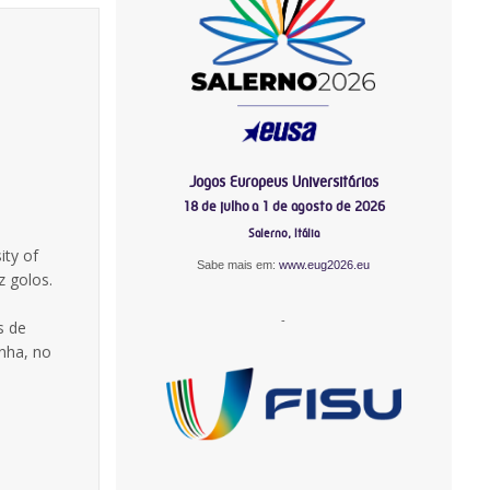
Jogos Europeus Universitários
18 de julho a 1 de agosto de 2026
Salerno, Itália
ity of
Sabe mais em:
www.eug2026.eu
z golos.
-
s de
nha, no
-