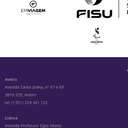
Aveiro
Avenida Santa Joana, nº 67 e 69
3810-329, Aveiro
tel: (+351) 234 421 125
Lisboa
Avenida Professor Egas Moniz