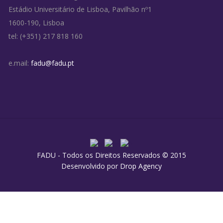
Estádio Universitário de Lisboa, Pavilhão nº1
1600-190, Lisboa
tel: (+351) 217 818 160
e.mail:
fadu@fadu.pt
FADU - Todos os Direitos Reservados © 2015
Desenvolvido por
Drop Agency