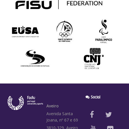
Social
Aveiro
Avenida Santa
Joana, nº 67 e 69
3810-329, Aveiro