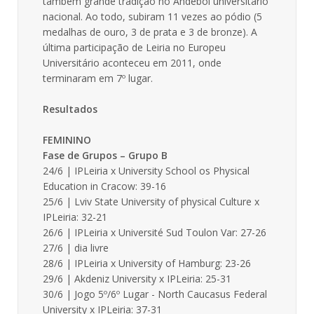
também grande tradição no Andebol universitário
nacional. Ao todo, subiram 11 vezes ao pódio (5
medalhas de ouro, 3 de prata e 3 de bronze). A
última participação de Leiria no Europeu
Universitário aconteceu em 2011, onde
terminaram em 7º lugar.
Resultados
FEMININO
Fase de Grupos – Grupo B
24/6 | IPLeiria x University School os Physical
Education in Cracow: 39-16
25/6 | Lviv State University of physical Culture x
IPLeiria: 32-21
26/6 | IPLeiria x Université Sud Toulon Var: 27-26
27/6 | dia livre
28/6 | IPLeiria x University of Hamburg: 23-26
29/6 | Akdeniz University x IPLeiria: 25-31
30/6 | Jogo 5º/6º Lugar - North Caucasus Federal
University x IPLeiria: 37-31