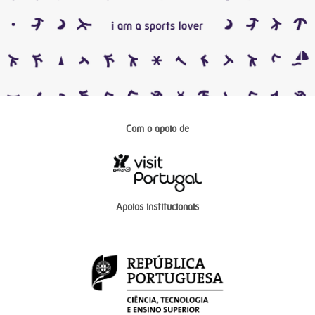
Com o apoio de
Apoios institucionais