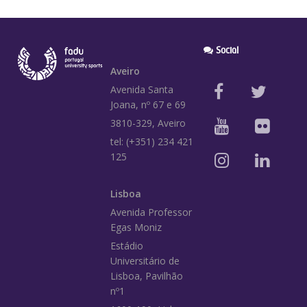
Social
Aveiro
Avenida Santa
Joana, nº 67 e 69
3810-329, Aveiro
tel: (+351) 234 421
125
Lisboa
Avenida Professor
Egas Moniz
Estádio
Universitário de
Lisboa, Pavilhão
nº1