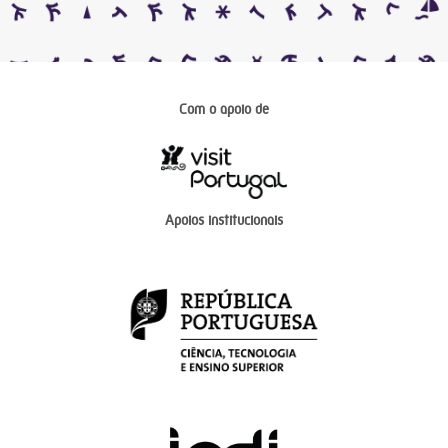
Com o apoio de
Apoios institucionais