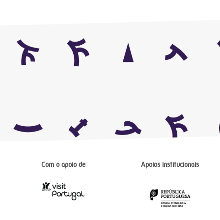
Com o apoio de
Apoios institucionais