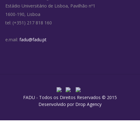
Estádio Universitário de Lisboa, Pavilhão nº1
1600-190, Lisboa
tel: (+351) 217 818 160
e.mail:
fadu@fadu.pt
FADU - Todos os Direitos Reservados © 2015
Desenvolvido por
Drop Agency