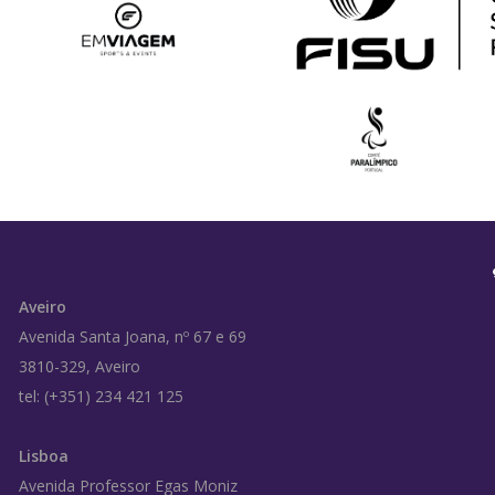
Aveiro
Avenida Santa Joana, nº 67 e 69
3810-329, Aveiro
tel: (+351) 234 421 125
Lisboa
Avenida Professor Egas Moniz