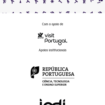
Com o apoio de
Apoios institucionais