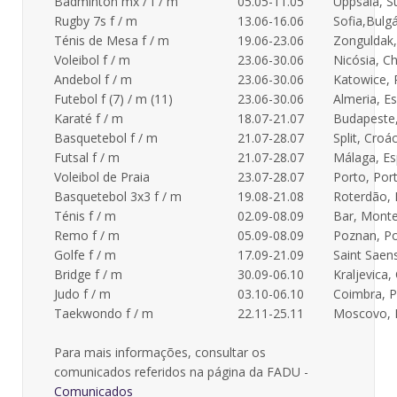
Badminton mx / f / m
05.05-11.05
Uppsala, S
Rugby 7s f / m
13.06-16.06
Sofia,Bulgá
Ténis de Mesa f / m
19.06-23.06
Zonguldak,
Voleibol f / m
23.06-30.06
Nicósia, Ch
Andebol f / m
23.06-30.06
Katowice, 
Futebol f (7) / m (11)
23.06-30.06
Almeria, E
Karaté f / m
18.07-21.07
Budapeste,
Basquetebol f / m
21.07-28.07
Split, Croác
Futsal f / m
21.07-28.07
Málaga, E
Voleibol de Praia
23.07-28.07
Porto, Por
Basquetebol 3x3 f / m
19.08-21.08
Roterdão,
Ténis f / m
02.09-08.09
Bar, Mont
Remo f / m
05.09-08.09
Poznan, Po
Golfe f / m
17.09-21.09
Saint Saen
Bridge f / m
30.09-06.10
Kraljevica,
Judo f / m
03.10-06.10
Coimbra, P
Taekwondo f / m
22.11-25.11
Moscovo, 
Para mais informações, consultar os
comunicados referidos na página da FADU -
Comunicados