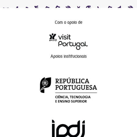
Com o apoio de
Apoios institucionais