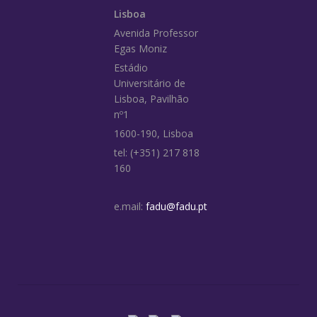
Lisboa
Avenida Professor
Egas Moniz
Estádio
Universitário de
Lisboa, Pavilhão
nº1
1600-190, Lisboa
tel: (+351) 217 818
160
e.mail:
fadu@fadu.pt