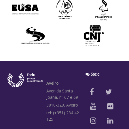
Social
Aveiro
Avenida Santa
Joana, nº 67 e 69
3810-329, Aveiro
tel: (+351) 234 421
125