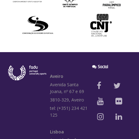
Social
Aveiro
Avenida Santa
Joana, nº 67 e 69
3810-329, Aveiro
tel: (+351) 234 421
125
Lisboa