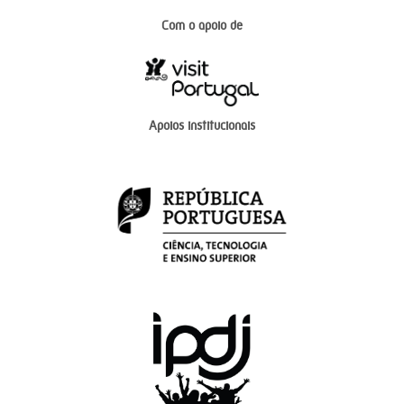
Com o apoio de
Apoios institucionais