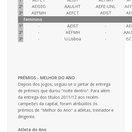
2º
AEISEG
AAULHT
AEFE-UNL
AE
3º
AEFMH
AEFCT
AEIST
AE
feminino
1º
-
AEIST
-
AE
2º
-
AEFMH
-
AAU
3º
-
U.Lisboa
-
ISC
PRÉMIOS - MELHOR DO ANO
Depois dos jogos, seguiu-se o jantar de entrega
de prémios que durou "noite dentro". Para além
da entrega dos títulos 2011/12 aos recém-
campeões da capital, foram atribuídos os
prémios de "Melhor do Ano" a atletas, treinador e
dirigente.
Atleta do Ano