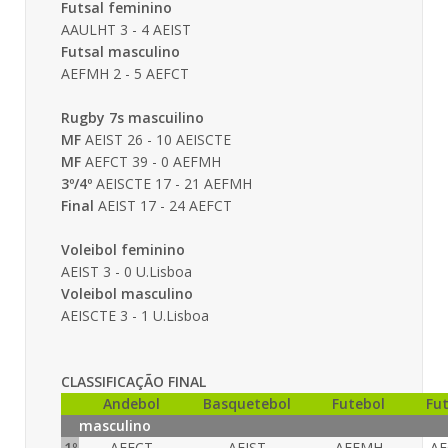
Futsal feminino
AAULHT 3 - 4 AEIST
Futsal masculino
AEFMH 2 - 5 AEFCT
Rugby 7s mascuilino
MF
AEIST 26 - 10 AEISCTE
MF
AEFCT 39 - 0 AEFMH
3º/4º
AEISCTE 17 - 21 AEFMH
Final
AEIST 17 - 24 AEFCT
Voleibol feminino
AEIST 3 - 0 U.Lisboa
Voleibol masculino
AEISCTE 3 - 1 U.Lisboa
CLASSIFICAÇÃO FINAL
Andebol
Basquetebol
Futebol
Fut
masculino
1º
AEFCT
AEIST
AEFMH
AF