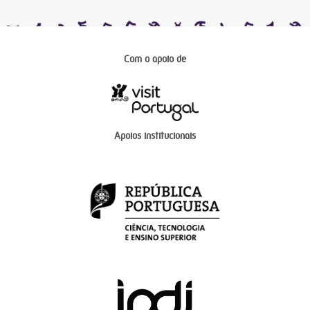
Com o apoio de
Apoios institucionais