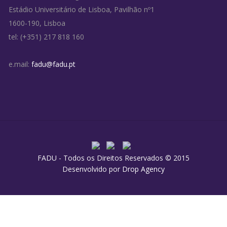
Estádio Universitário de Lisboa, Pavilhão nº1
1600-190, Lisboa
tel: (+351) 217 818 160
e.mail:
fadu@fadu.pt
FADU - Todos os Direitos Reservados © 2015
Desenvolvido por
Drop Agency