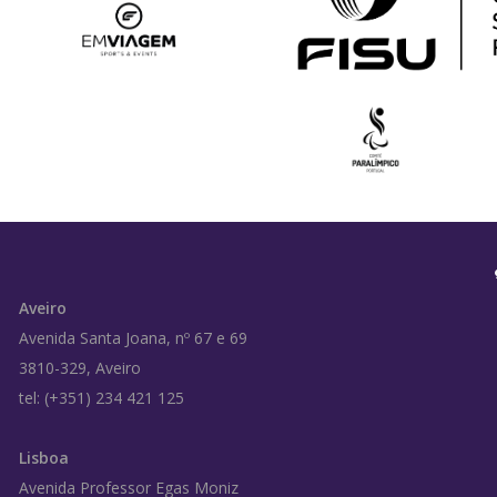
Aveiro
Avenida Santa Joana, nº 67 e 69
3810-329, Aveiro
tel: (+351) 234 421 125
Lisboa
Avenida Professor Egas Moniz