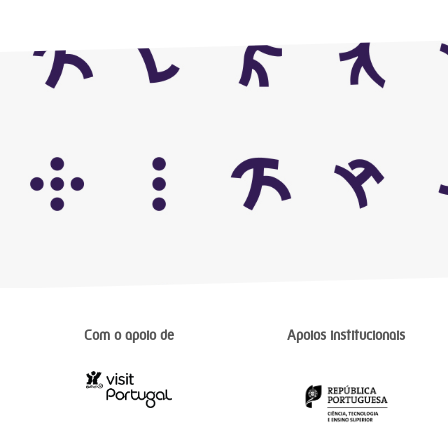
Com o apoio de
Apoios institucionais