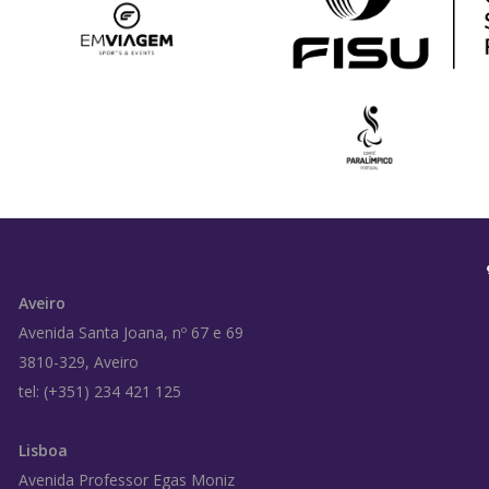
Aveiro
Avenida Santa Joana, nº 67 e 69
3810-329, Aveiro
tel: (+351) 234 421 125
Lisboa
Avenida Professor Egas Moniz