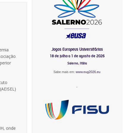
Jogos Europeus Universitários
demia
sociação
18 de julho a 1 de agosto de 2026
perior
Salerno, Itália
Sabe mais em:
www.eug2026.eu
tuto
-
(AEISEL)
MH, onde
-