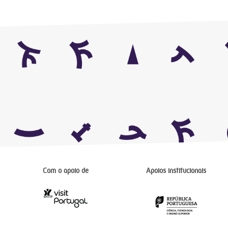
Com o apoio de
Apoios institucionais