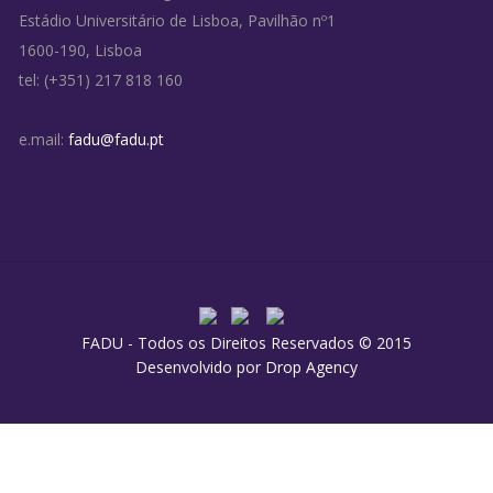
Estádio Universitário de Lisboa, Pavilhão nº1
1600-190, Lisboa
tel: (+351) 217 818 160
e.mail:
fadu@fadu.pt
FADU - Todos os Direitos Reservados © 2015
Desenvolvido por
Drop Agency