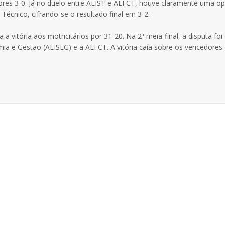
edores 3-0. Já no duelo entre AEIST e AEFCT, houve claramente uma o
écnico, cifrando-se o resultado final em 3-2.
vitória aos motricitários por 31-20. Na 2ª meia-final, a disputa foi 
mia e Gestão (AEISEG) e a AEFCT. A vitória caía sobre os vencedores