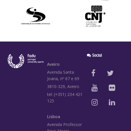
Social
Aveiro
Avenida Santa
Joana, nº 67 e 69
3810-329, Aveiro
tel: (+351) 234 421
125
Lisboa
Avenida Professor
Egas Moniz