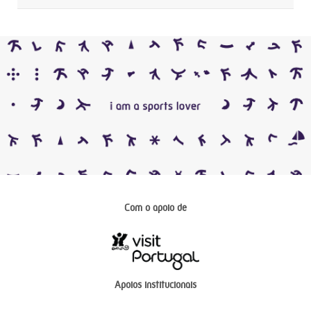
Com o apoio de
Apoios institucionais