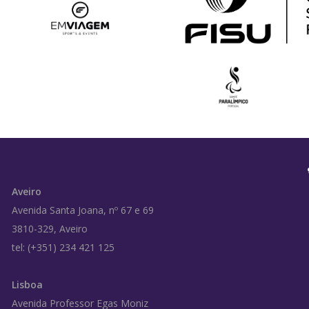
Aveiro
Avenida Santa Joana, nº 67 e 69
3810-329, Aveiro
tel: (+351) 234 421 125
Lisboa
Avenida Professor Egas Moniz