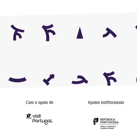
Com o apoio de
Apoios institucionais