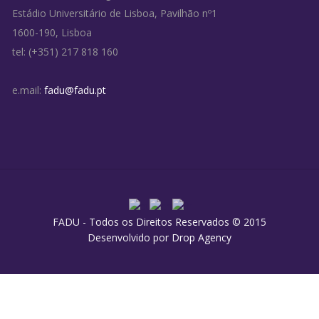
Estádio Universitário de Lisboa, Pavilhão nº1
1600-190, Lisboa
tel: (+351) 217 818 160
e.mail:
fadu@fadu.pt
FADU - Todos os Direitos Reservados © 2015
Desenvolvido por
Drop Agency