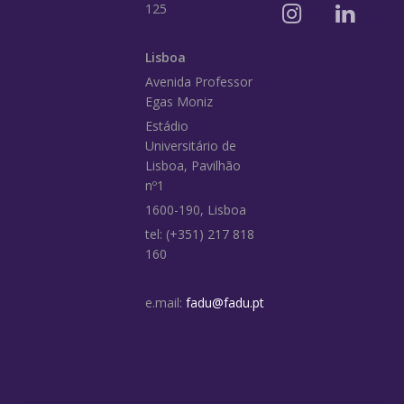
125
Lisboa
Avenida Professor
Egas Moniz
Estádio
Universitário de
Lisboa, Pavilhão
nº1
1600-190, Lisboa
tel: (+351) 217 818
160
e.mail:
fadu@fadu.pt