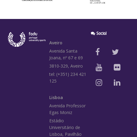
Social
Aveiro
Avenida Santa
Joana, nº 67 e 69
3810-329, Aveiro
tel: (+351) 234 421
125
Lisboa
Avenida Professor
Egas Moniz
Estádio
Universitário de
Lisboa, Pavilhão