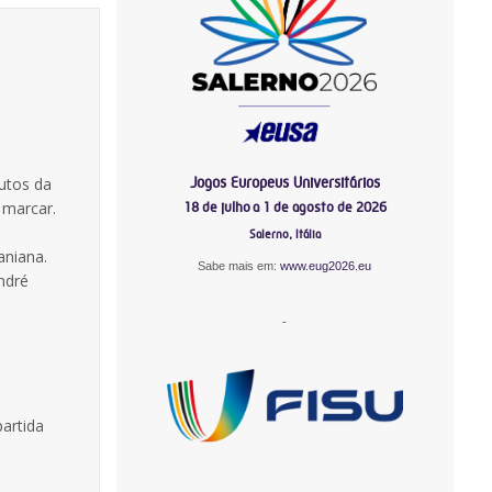
Jogos Europeus Universitários
utos da
 marcar.
18 de julho a 1 de agosto de 2026
Salerno, Itália
aniana.
Sabe mais em:
www.eug2026.eu
ndré
-
partida
-