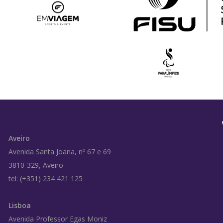
Aveiro
Avenida Santa Joana, nº 67 e 69
3810-329, Aveiro
tel: (+351) 234 421 125
Lisboa
Avenida Professor Egas Moniz