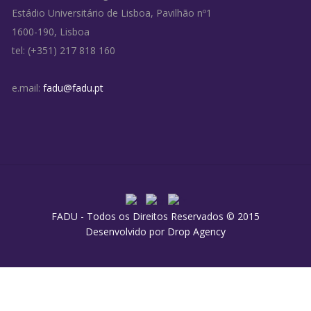
Estádio Universitário de Lisboa, Pavilhão nº1
1600-190, Lisboa
tel: (+351) 217 818 160
e.mail:
fadu@fadu.pt
FADU - Todos os Direitos Reservados © 2015
Desenvolvido por
Drop Agency