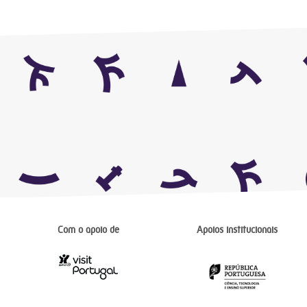
Com o apoio de
Apoios institucionais