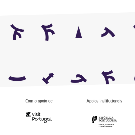
Com o apoio de
Apoios institucionais