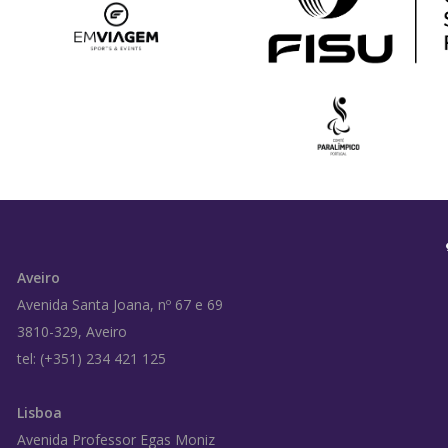
Aveiro
Avenida Santa Joana, nº 67 e 69
3810-329, Aveiro
tel: (+351) 234 421 125
Lisboa
Avenida Professor Egas Moniz