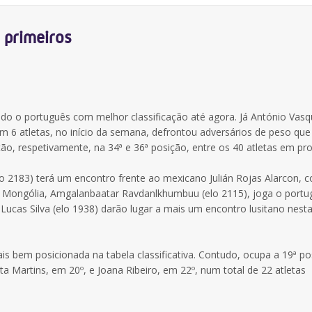
 primeiros
ndo o português com melhor classificação até agora. Já António Vasq
 6 atletas, no início da semana, defrontou adversários de peso que
ão, respetivamente, na 34ª e 36ª posição, entre os 40 atletas em pro
elo 2183) terá um encontro frente ao mexicano Julián Rojas Alarcon,
da Mongólia, Amgalanbaatar Ravdanlkhumbuu (elo 2115), joga o portu
Lucas Silva (elo 1938) darão lugar a mais um encontro lusitano nesta
ais bem posicionada na tabela classificativa. Contudo, ocupa a 19ª p
a Martins, em 20º, e Joana Ribeiro, em 22º, num total de 22 atletas