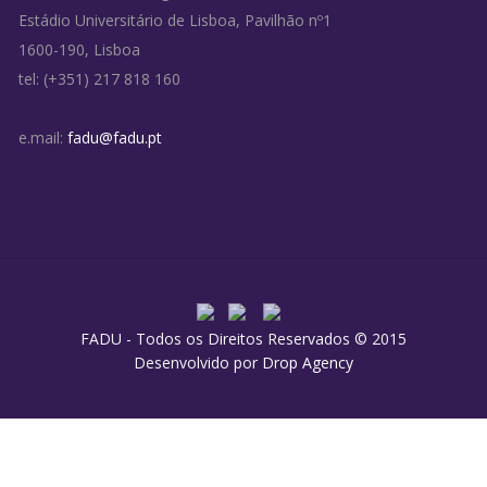
Estádio Universitário de Lisboa, Pavilhão nº1
1600-190, Lisboa
tel: (+351) 217 818 160
e.mail:
fadu@fadu.pt
FADU - Todos os Direitos Reservados © 2015
Desenvolvido por
Drop Agency