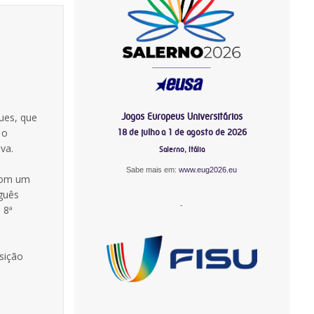
Jogos Europeus Universitários
ues, que
 o
18 de julho a 1 de agosto de 2026
va.
Salerno, Itália
Sabe mais em:
www.eug2026.eu
 com um
guês
-
 8ª
osição
-