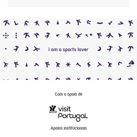
Com o apoio de
Apoios institucionais