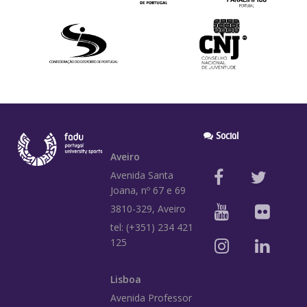
Social
Aveiro
Avenida Santa
Joana, nº 67 e 69
3810-329, Aveiro
tel: (+351) 234 421
125
Lisboa
Avenida Professor