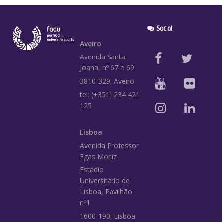
Social
Aveiro
Avenida Santa
Joana, nº 67 e 69
3810-329, Aveiro
tel: (+351) 234 421
125
Lisboa
Avenida Professor
Egas Moniz
Estádio
Universitário de
Lisboa, Pavilhão
nº1
1600-190, Lisboa