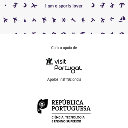
Com o apoio de
Apoios institucionais