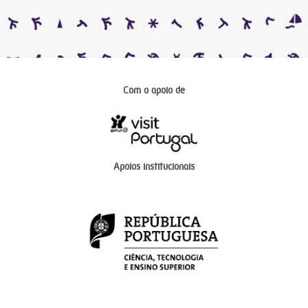
Com o apoio de
Apoios institucionais