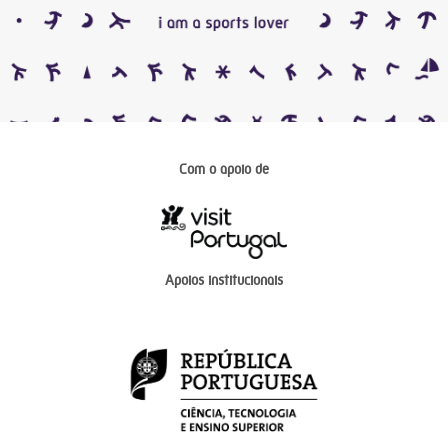
Com o apoio de
Apoios institucionais