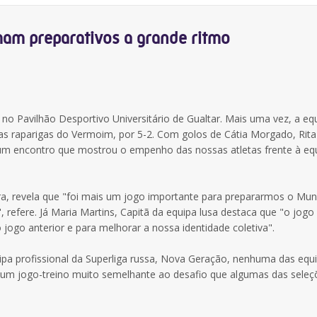
mam preparativos a grande ritmo
o Pavilhão Desportivo Universitário de Gualtar. Mais uma vez, a equ
er as raparigas do Vermoim, por 5-2. Com golos de Cátia Morgado, Rit
oi um encontro que mostrou o empenho das nossas atletas frente à eq
arra, revela que "foi mais um jogo importante para prepararmos o Mun
 refere. Já Maria Martins, Capitã da equipa lusa destaca que "o jogo 
jogo anterior e para melhorar a nossa identidade coletiva".
quipa profissional da Superliga russa, Nova Geração, nenhuma das equ
i um jogo-treino muito semelhante ao desafio que algumas das seleç