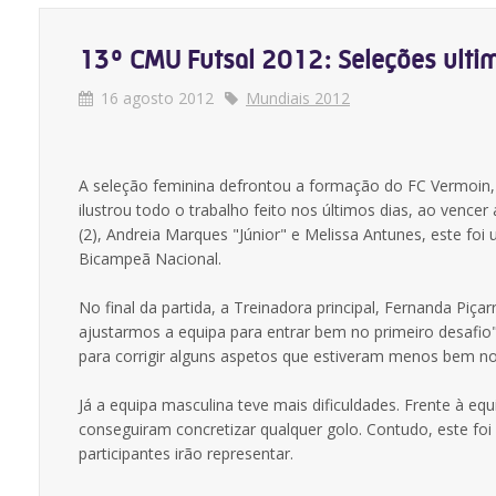
13º CMU Futsal 2012: Seleções ulti
16 agosto 2012
Mundiais 2012
A seleção feminina defrontou a formação do FC Vermoin, n
ilustrou todo o trabalho feito nos últimos dias, ao venc
(2), Andreia Marques "Júnior" e Melissa Antunes, este f
Bicampeã Nacional.
No final da partida, a Treinadora principal, Fernanda Piç
ajustarmos a equipa para entrar bem no primeiro desafio",
para corrigir alguns aspetos que estiveram menos bem no 
Já a equipa masculina teve mais dificuldades. Frente à e
conseguiram concretizar qualquer golo. Contudo, este fo
participantes irão representar.