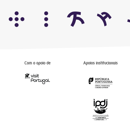
Com o apoio de
Apoios institucionais