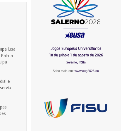
Jogos Europeus Universitários
ipa lusa
a Palma
18 de julho a 1 de agosto de 2026
uipa
Salerno, Itália
Sabe mais em:
www.eug2026.eu
dial e
-
serviu
ipas
ões
-