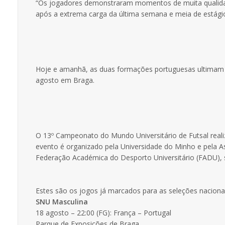
“Os jogadores demonstraram momentos de muita qualidade
após a extrema carga da última semana e meia de estágio",
Hoje e amanhã, as duas formações portuguesas ultimam 
agosto em Braga.
O 13º Campeonato do Mundo Universitário de Futsal reali
evento é organizado pela Universidade do Minho e pela 
Federação Académica do Desporto Universitário (FADU), s
Estes são os jogos já marcados para as seleções nacionais
SNU Masculina
18 agosto – 22:00 (FG): França – Portugal
Parque de Exposições de Braga