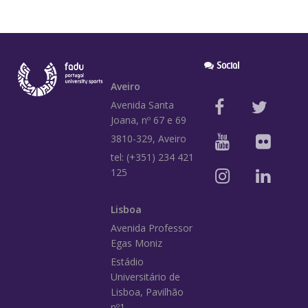
Social
Aveiro
Avenida Santa
Joana, nº 67 e 69
3810-329, Aveiro
tel: (+351) 234 421
125
Lisboa
Avenida Professor
Egas Moniz
Estádio
Universitário de
Lisboa, Pavilhão
nº1