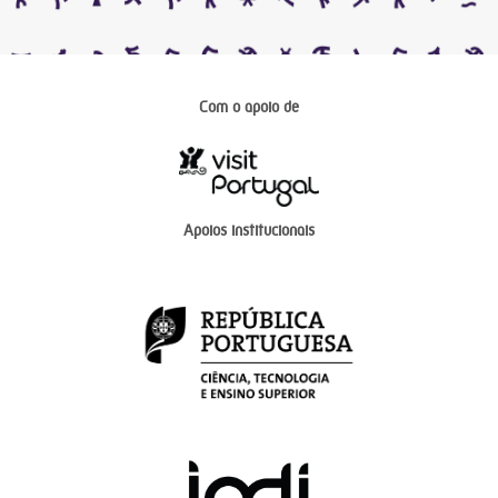
Com o apoio de
Apoios institucionais