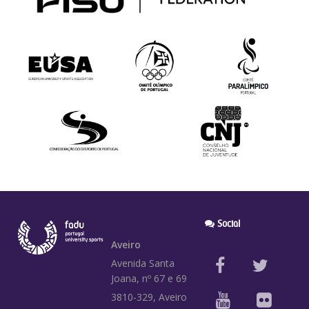
Social
Aveiro
Avenida Santa
Joana, nº 67 e 69
3810-329, Aveiro