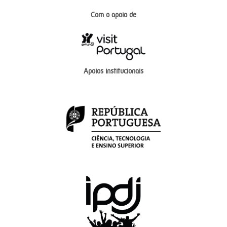
Com o apoio de
Apoios institucionais