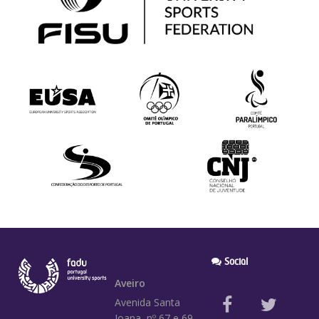
Social
Aveiro
Avenida Santa
Joana, nº 67 e 69