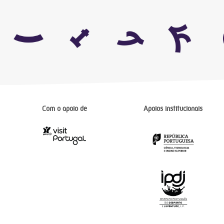
Com o apoio de
Apoios institucionais