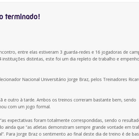
no terminado!
contro, entre elas estiveram 3 guarda-redes e 16 jogadoras de cam
 instituições distintas, este foi um dia repleto de trabalho e empenh
ecionador Nacional Universitário Jorge Braz, pelos Treinadores Rica
hã e outro à tarde. Ambos os treinos correram bastante bem, sendo
inou com um jogo formal.
e “as expectativas foram totalmente correspondidas, sendo o resultado
ndo ainda que “as atletas demonstram sempre grande vontade em tra
l”. Para Jorge Braz o sentimento ao final deste dia de treino é de ba