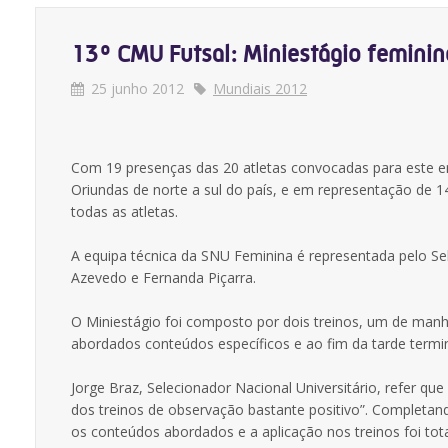
13º CMU Futsal: Miniestágio femini
25 junho 2012
Mundiais 2012
Com 19 presenças das 20 atletas convocadas para este en
Oriundas de norte a sul do país, e em representação de 14
todas as atletas.
A equipa técnica da SNU Feminina é representada pelo Sel
Azevedo e Fernanda Piçarra.
O Miniestágio foi composto por dois treinos, um de man
abordados conteúdos específicos e ao fim da tarde term
Jorge Braz, Selecionador Nacional Universitário, refer qu
dos treinos de observação bastante positivo”. Completa
os conteúdos abordados e a aplicação nos treinos foi tota