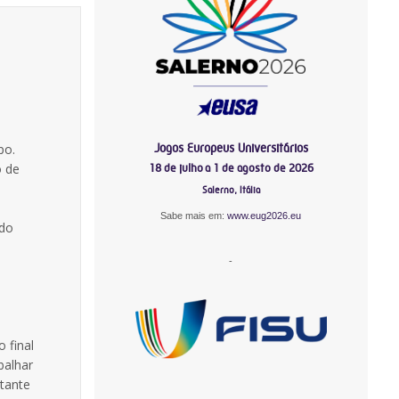
Jogos Europeus Universitários
po.
o de
18 de julho a 1 de agosto de 2026
Salerno, Itália
Sabe mais em:
www.eug2026.eu
rdo
-
 final
balhar
stante
-