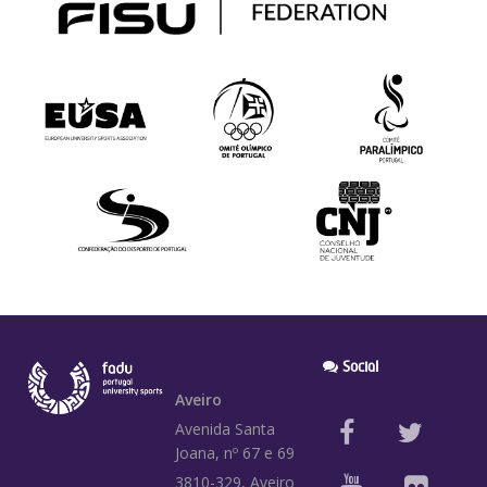
Social
Aveiro
Avenida Santa
Joana, nº 67 e 69
3810-329, Aveiro