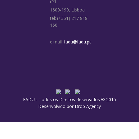
nº1
1600-190, Lisboa
tel: (+351) 217 818
160
e.mail:
fadu@fadu.pt
FADU - Todos os Direitos Reservados © 2015
Desenvolvido por
Drop Agency