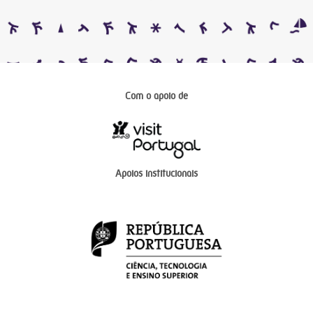
Com o apoio de
Apoios institucionais