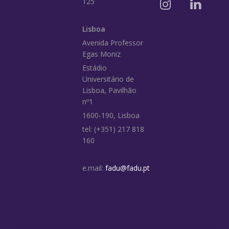
125
Lisboa
Avenida Professor
Egas Moniz
Estádio
Universitário de
Lisboa, Pavilhão
nº1
1600-190, Lisboa
tel: (+351) 217 818
160
e.mail:
fadu@fadu.pt