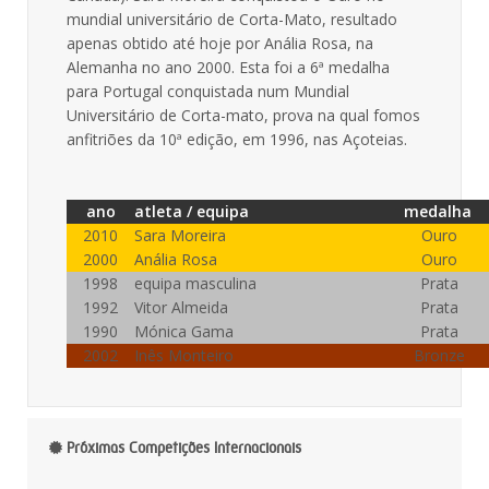
mundial universitário de Corta-Mato, resultado
apenas obtido até hoje por Anália Rosa, na
Alemanha no ano 2000. Esta foi a 6ª medalha
para Portugal conquistada num Mundial
Universitário de Corta-mato, prova na qual fomos
anfitriões da 10ª edição, em 1996, nas Açoteias.
ano
atleta / equipa
medalha
2010
Sara Moreira
Ouro
2000
Anália Rosa
Ouro
1998
equipa masculina
Prata
1992
Vitor Almeida
Prata
1990
Mónica Gama
Prata
2002
Inês Monteiro
Bronze
Próximas Competições Internacionais