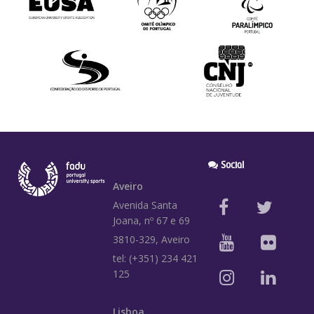
Social
Aveiro
Avenida Santa
Joana, nº 67 e 69
3810-329, Aveiro
tel: (+351) 234 421
125
Lisboa