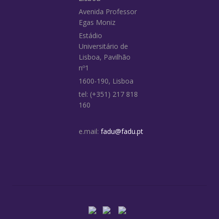
Avenida Professor
Egas Moniz
Estádio
Universitário de
Lisboa, Pavilhão
nº1
1600-190, Lisboa
tel: (+351) 217 818
160
e.mail:
fadu@fadu.pt